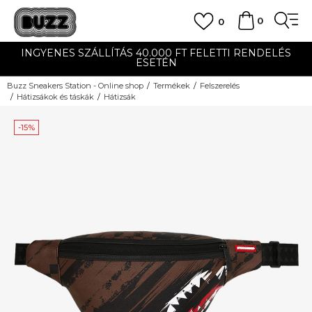
0
0
INGYENES SZÁLLÍTÁS 40.000 FT FELETTI RENDELÉS
ESETÉN
Buzz Sneakers Station - Online shop
Termékek
Felszerelés
Hátizsákok és táskák
Hátizsák
-15%