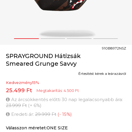
1
2
3
4
910B8972NSZ
SPRAYGROUND Hátizsák
Smeared Grunge Savvy
Értesítést kérek a leárazásról
Kedvezmény
15
%
25.499
Ft
Megtakarítás:
4.500
Ft
Az árcsökkentés előtti 30 nap legalacsonyabb ára:
23.999
Ft
(
+
6
%
)
Eredeti ár:
29.999
Ft
(
-
15
%
)
Válasszon méretet:ONE SIZE