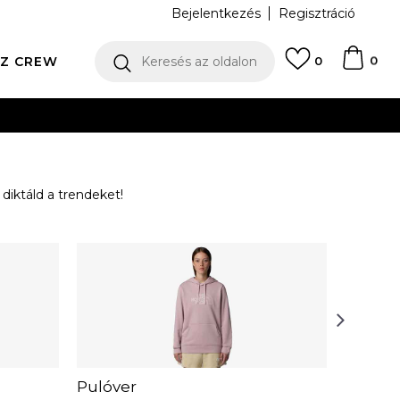
Bejelentkezés
Regisztráció
0
Z CREW
Keresés az oldalon
0
diktáld a trendeket!
Pulóver
Kabáto