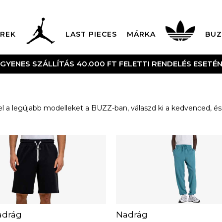
REK
LAST PIECES
MÁRKA
BUZ
S 40.000 FT FELETTI RENDELÉS ESETÉN
l a legújabb modelleket a BUZZ-ban, válaszd ki a kedvenced, és 
adrág
Nadrág