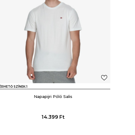
ÉRHETŐ SZÍNEK:
1
Napapijri Póló Salis
14.399
Ft