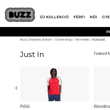
ÚJ KOLLEKCIÓ
FÉRFI
NŐI
GYE
INGYENES SZÁLLÍTÁ
Buzz Sneakers Station - Online shop
Termékek
Ruházat
Just In
Fedezd fe
Póló
Rövidn