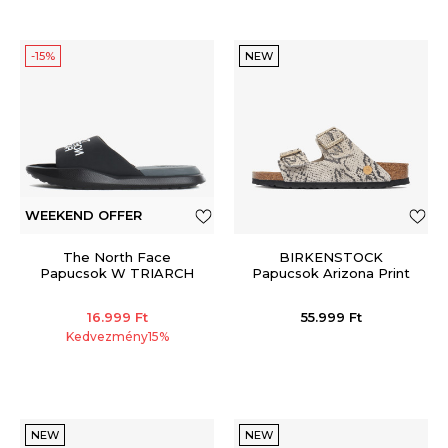
-15%
NEW
WEEKEND OFFER
The North Face
BIRKENSTOCK
Papucsok W TRIARCH
Papucsok Arizona Print
SLIDE
LEVE Snake Oyster
TNFBLACK/TNFWHT
16.999
Ft
55.999
Ft
Kedvezmény
15
%
NEW
NEW