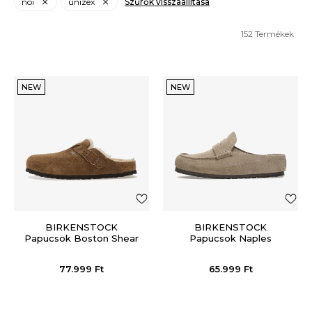
noi
unizex
Szűrők visszaállítása
152
Termékek
NEW
NEW
BIRKENSTOCK
BIRKENSTOCK
Papucsok Boston Shear
Papucsok Naples
LEVE Dark Tea LAF
77.999
Ft
65.999
Ft