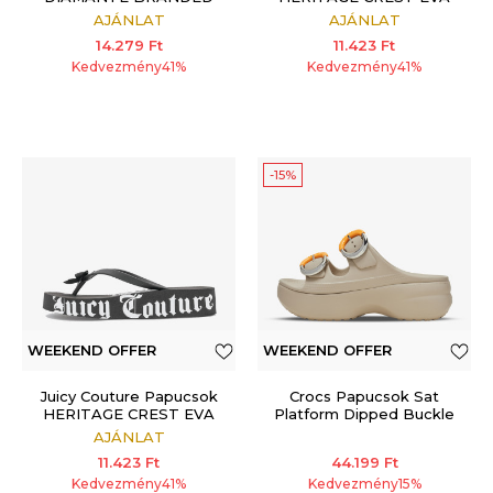
SLIDE
WEDGE SLIDE
AJÁNLAT
AJÁNLAT
14.279
Ft
11.423
Ft
Kedvezmény
41
%
Kedvezmény
41
%
-15%
WEEKEND OFFER
WEEKEND OFFER
ADDITIONAL 15%
Juicy Couture Papucsok
Crocs Papucsok Sat
HERITAGE CREST EVA
Platform Dipped Buckle
WEDGE SLIDE
Sndl
AJÁNLAT
11.423
Ft
44.199
Ft
Kedvezmény
41
%
Kedvezmény
15
%