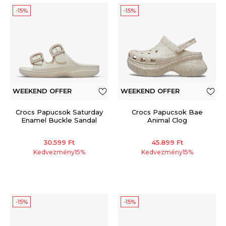
-15%
-15%
WEEKEND OFFER
WEEKEND OFFER
Crocs Papucsok Saturday
Crocs Papucsok Bae
Enamel Buckle Sandal
Animal Clog
30.599
Ft
45.899
Ft
Kedvezmény
15
%
Kedvezmény
15
%
-15%
-15%