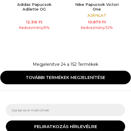
ADDITIONAL 15%
Adidas Papucsok
Nike Papucsok Victori
Adilette OG
One
AJÁNLAT
12.316
Ft
10.879
Ft
Kedvezmény
15
%
Kedvezmény
32
%
Megjelenítve
24
a
152
Termékek
TOVÁBBI TERMÉKEK MEGJELENÍTÉSE
FELIRATKOZÁS HÍRLEVÉLRE