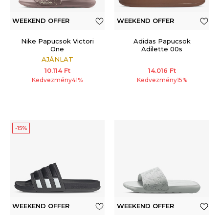
WEEKEND OFFER
WEEKEND OFFER
ADDITIONAL 15%
Nike Papucsok Victori
Adidas Papucsok
One
Adilette 00s
AJÁNLAT
10.114
Ft
14.016
Ft
Kedvezmény
41
%
Kedvezmény
15
%
-15%
WEEKEND OFFER
WEEKEND OFFER