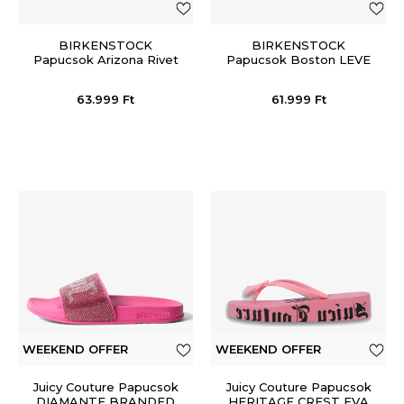
BIRKENSTOCK
BIRKENSTOCK
Papucsok Arizona Rivet
Papucsok Boston LEVE
LEVE Stone Blue
Mocca
63.999
Ft
61.999
Ft
WEEKEND OFFER
WEEKEND OFFER
ADDITIONAL 15%
ADDITIONAL 15%
Juicy Couture Papucsok
Juicy Couture Papucsok
DIAMANTE BRANDED
HERITAGE CREST EVA