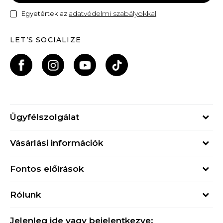
adatvédelmi szabályokkal
Egyetértek az
LET’S SOCIALIZE
Ügyfélszolgálat
Hétfő - Péntek
Vásárlási információk
09h - 17h
Rendelés állapota
online@buzzsneakers.hu
Fontos előírások
Szállítási információk
+36 1 765 4 765
Általános szerződési feltételek
Visszatérítések
Rólunk
Adatvédelmi politika
Panaszok
Buzz concept
Sport & Bonus szabályzata
Ajándékkártya
Jelenleg ide vagy bejelentkezve: