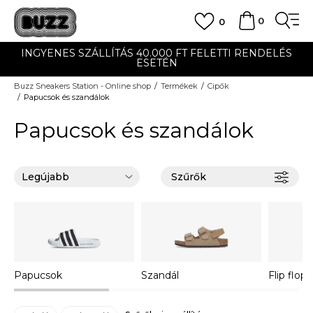
0
0
ÁLLÍTÁS 40.000 FT FELETTI RENDELÉS
UTÁNVÉ
ESETÉN
Buzz Sneakers Station - Online shop
Termékek
Cipők
Papucsok és szandálok
Papucsok és szandálok
Szűrők
Papucsok
Szandál
Flip flop