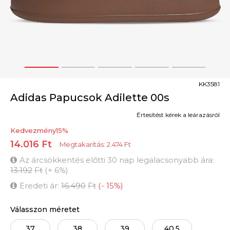
1
2
3
4
5
KK3581
Adidas Papucsok Adilette 00s
Értesítést kérek a leárazásról
Kedvezmény
15
%
14.016
Ft
Megtakarítás:
2.474
Ft
Az árcsökkentés előtti 30 nap legalacsonyabb ára:
13.192
Ft
(
+
6
%
)
Eredeti ár:
16.490
Ft
(
-
15
%
)
Válasszon méretet
37
38
39
40.5