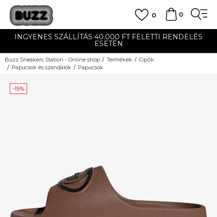
0
0
INGYENES SZÁLLÍTÁS 40.000 FT FELETTI RENDELÉS
ESETÉN
Buzz Sneakers Station - Online shop
Termékek
Cipők
Papucsok és szandálok
Papucsok
-15%