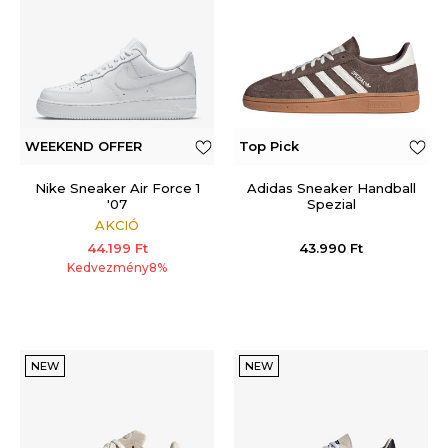
WEEKEND OFFER
Top Pick
Nike Sneaker Air Force 1
Adidas Sneaker Handball
'07
Spezial
AKCIÓ
44.199
Ft
43.990
Ft
Kedvezmény
8
%
NEW
NEW