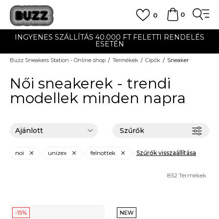
0
0
0.000 FT FELETTI RENDELÉS
UTÁNVÉTES ÉS BA
SETÉN
Buzz Sneakers Station - Online shop
Termékek
Cipők
Sneaker
Női sneakerek - trendi
modellek minden napra
Szűrők
noi
unizex
felnottek
Szűrők visszaállítása
852
Termékek
-15%
NEW