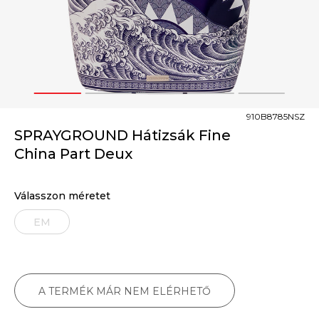
1
2
3
4
5
910B8785NSZ
SPRAYGROUND Hátizsák Fine
China Part Deux
Válasszon méretet
EM
A TERMÉK MÁR NEM ELÉRHETŐ