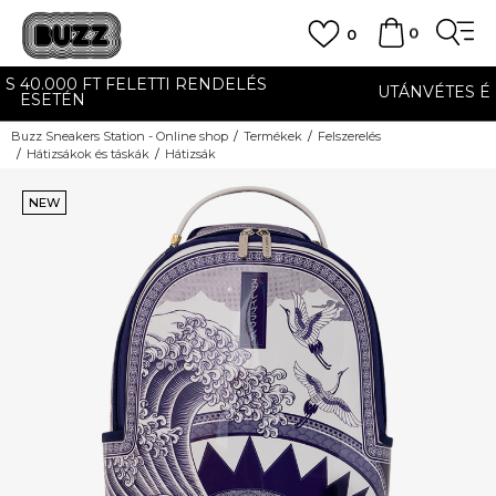
0
0
UTÁNVÉTES ÉS BANKKÁRTYÁS FIZETÉS
Buzz Sneakers Station - Online shop
Termékek
Felszerelés
Hátizsákok és táskák
Hátizsák
NEW