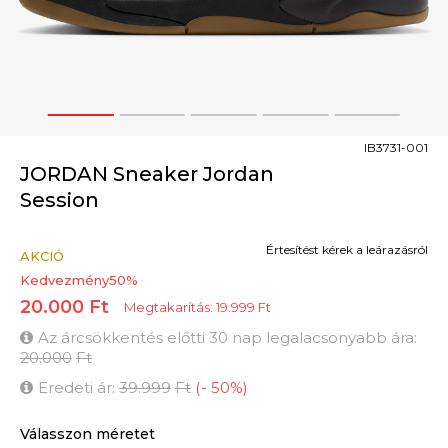
1
2
3
4
5
IB3731-001
JORDAN Sneaker Jordan
Session
Értesítést kérek a leárazásról
AKCIÓ
Kedvezmény
50
%
20.000
Ft
Megtakarítás:
19.999
Ft
Az árcsökkentés előtti 30 nap legalacsonyabb ára:
20.000
Ft
Eredeti ár:
39.999
Ft
(
-
50
%
)
Válasszon méretet