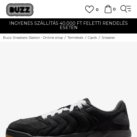
0
0
INGYENES SZÁLLÍTÁS 40.000 FT FELETTI RENDELÉS
ESETÉN
Buzz Sneakers Station - Online shop
Termékek
Cipők
Sneaker