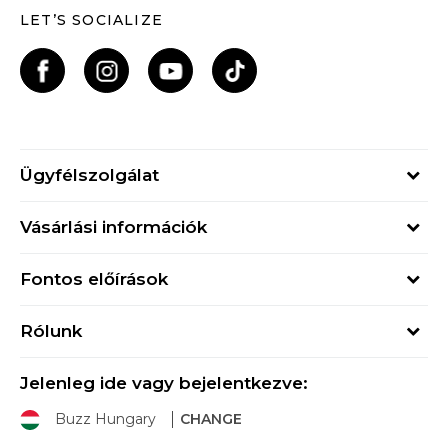
LET’S SOCIALIZE
Ügyfélszolgálat
Hétfő - Péntek
Vásárlási információk
09h - 17h
Rendelés állapota
online@buzzsneakers.hu
Fontos előírások
Szállítási információk
+36 1 765 4 765
Általános szerződési feltételek
Visszatérítések
Rólunk
Adatvédelmi politika
Panaszok
Buzz concept
Sport & Bonus szabályzata
Ajándékkártya
Jelenleg ide vagy bejelentkezve:
Buzz márkák
Buzz Hungary
CHANGE
Üzletek