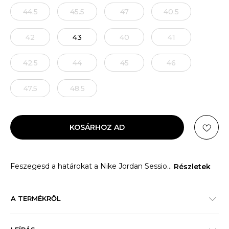
44.5
45.5
47
40.5
42
43
40
41
42.5
44
45
46
47.5
48.5
KOSÁRHOZ AD
Feszegesd a határokat a Nike Jordan Sessio
...
Részletek
A TERMÉKRŐL