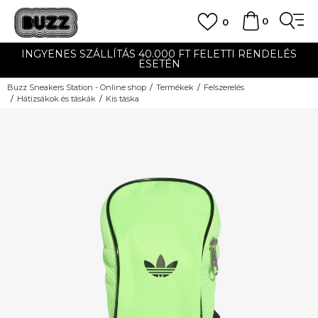
0
0
INGYENES SZÁLLÍTÁS 40.000 FT FELETTI RENDELÉS
ESETÉN
Buzz Sneakers Station - Online shop
Termékek
Felszerelés
Hátizsákok és táskák
Kis táska