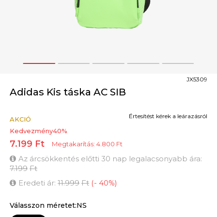
1
2
3
4
5
JX5309
Adidas Kis táska AC SIB
Értesítést kérek a leárazásról
AKCIÓ
Kedvezmény
40
%
7.199
Ft
Megtakarítás:
4.800
Ft
Az árcsökkentés előtti 30 nap legalacsonyabb ára:
7.199
Ft
Eredeti ár:
11.999
Ft
(
-
40
%
)
Válasszon méretet:NS