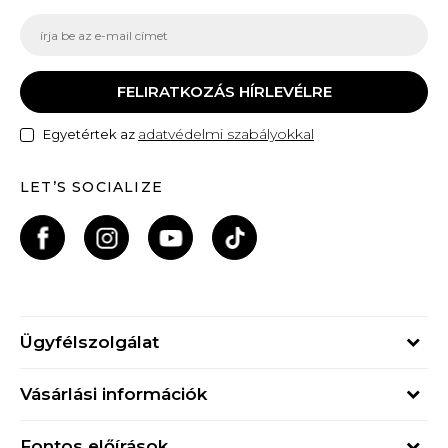
FELIRATKOZÁS HÍRLEVÉLRE
adatvédelmi szabályokkal
Egyetértek az
LET’S SOCIALIZE
Ügyfélszolgálat
Hétfő - Péntek
Vásárlási információk
09h - 17h
Rendelés állapota
online@buzzsneakers.hu
Fontos előírások