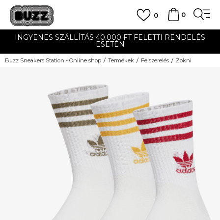
0
0
INGYENES SZÁLLÍTÁS 40.000 FT FELETTI RENDELÉS
ESETÉN
Buzz Sneakers Station - Online shop
Termékek
Felszerelés
Zokni