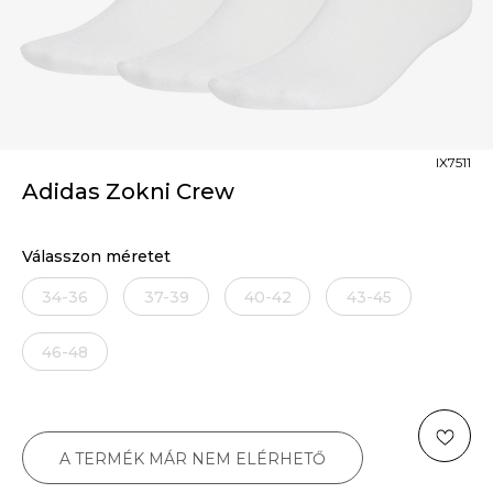
IX7511
Adidas Zokni Crew
Válasszon méretet
34-36
37-39
40-42
43-45
46-48
A TERMÉK MÁR NEM ELÉRHETŐ