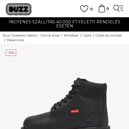
0
0
INGYENES SZÁLLÍTÁS 40.000 FT FELETTI RENDELÉS
ESETÉN
Buzz Sneakers Station - Online shop
Termékek
Cipők
Cipők és csizmák
Bakancsok
-15%