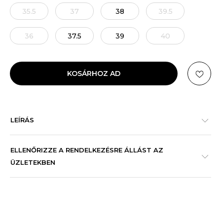
35.5
37
38
39.5
36
37.5
39
40
KOSÁRHOZ AD
LEÍRÁS
ELLENŐRIZZE A RENDELKEZÉSRE ÁLLÁST AZ
ÜZLETEKBEN