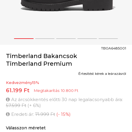
1
2
3
4
5
TB0A6485001
Timberland Bakancsok
Timberland Premium
Értesítést kérek a leárazásról
Kedvezmény
15
%
61.199
Ft
Megtakarítás:
10.800
Ft
Az árcsökkentés előtti 30 nap legalacsonyabb ára:
57.599
Ft
(
+
6
%
)
Eredeti ár:
71.999
Ft
(
-
15
%
)
Válasszon méretet