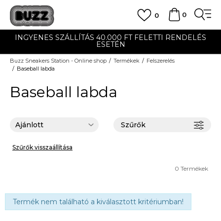
0
0
INGYENES SZÁLLÍTÁS 40.000 FT FELETTI RENDELÉS
ESETÉN
Buzz Sneakers Station - Online shop
Termékek
Felszerelés
Baseball labda
Baseball labda
Szűrők
Szűrők visszaállítása
0
Termékek
Termék nem található a kiválasztott kritériumban!