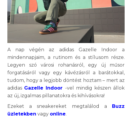
A nap végén az adidas Gazelle Indoor a
mindennapjaim, a rutinom és a stílusom része.
Legyen szó városi rohanásról, egy új műsor
forgatásáról vagy egy kávézásról a barátokkal,
tudom, hogy a legjobb döntést hoztam – mert az
adidas
Gazelle Indoor
-vel mindig készen állok
az új, izgalmas pillanatokra és kihívásokra!
Ezeket a sneakereket megtalálod a
Buzz
üzletekben
vagy
online
.