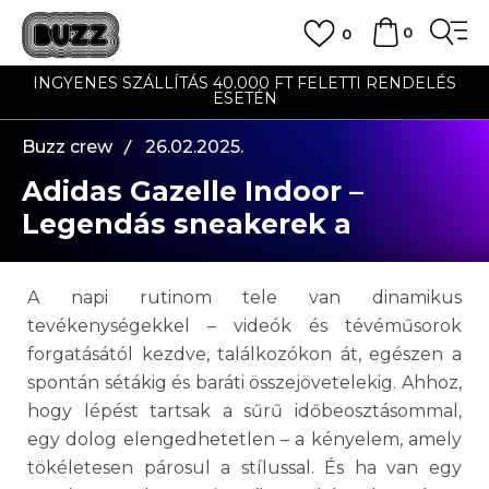
0
0
INGYENES SZÁLLÍTÁS 40.000 FT FELETTI RENDELÉS
ESETÉN
Buzz crew
26.02.2025.
Adidas Gazelle Indoor –
Legendás sneakerek a
mindennapokra és minden
alkalomra
A napi rutinom tele van dinamikus
tevékenységekkel – videók és tévéműsorok
forgatásától kezdve, találkozókon át, egészen a
spontán sétákig és baráti összejövetelekig. Ahhoz,
hogy lépést tartsak a sűrű időbeosztásommal,
egy dolog elengedhetetlen – a kényelem, amely
tökéletesen párosul a stílussal. És ha van egy