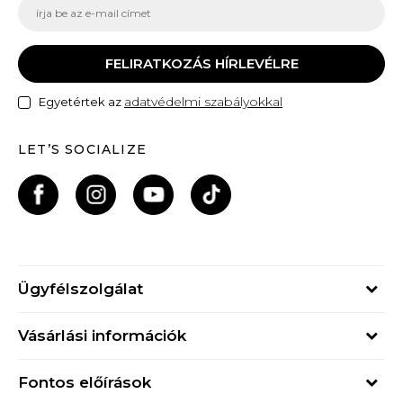
FELIRATKOZÁS HÍRLEVÉLRE
adatvédelmi szabályokkal
Egyetértek az
LET’S SOCIALIZE
Ügyfélszolgálat
Hétfő - Péntek
Vásárlási információk
09h - 17h
Rendelés állapota
online@buzzsneakers.hu
Fontos előírások
Szállítási információk
+36 1 765 4 765