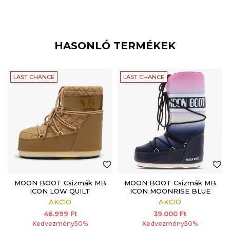
HASONLÓ TERMÉKEK
LAST CHANCE
LAST CHANCE
MOON BOOT Csizmák MB
MOON BOOT Csizmák MB
ICON LOW QUILT
ICON MOONRISE BLUE
CARAMEL
AKCIÓ
AKCIÓ
46.999
Ft
39.000
Ft
Kedvezmény
50
%
Kedvezmény
50
%