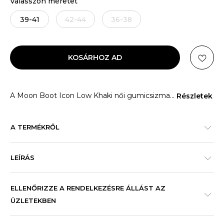
Válasszon méretet
39-41
42-44
36-38
KOSÁRHOZ AD
A Moon Boot Icon Low Khaki női gumicsizma
...
Részletek
A TERMÉKRŐL
LEÍRÁS
ELLENŐRIZZE A RENDELKEZÉSRE ÁLLÁST AZ
ÜZLETEKBEN