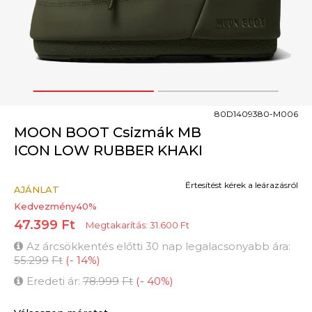
1
2
80D1409380-M006
MOON BOOT Csizmák MB
ICON LOW RUBBER KHAKI
Értesítést kérek a leárazásról
AJÁNLAT
Kedvezmény
40
%
47.399
Ft
Megtakarítás:
31.600
Ft
Az árcsökkentés előtti 30 nap legalacsonyabb ára:
55.299
Ft
(
-
14
%
)
Eredeti ár:
78.999
Ft
(
-
40
%
)