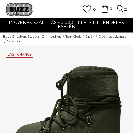
0
0
INGYENES SZÁLLÍTÁS 40.000 FT FELETTI RENDELÉS
ESETÉN
Buzz Sneakers Station - Online shop
Termékek
Cipők
Cipők és csizmák
Csizmák
LAST CHANCE