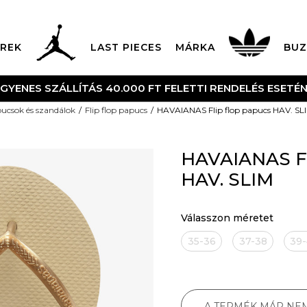
REK
LAST PIECES
MÁRKA
BUZ
NGYENES SZÁLLÍTÁS 40.000 FT FELETTI RENDELÉS ESETÉ
ucsok és szandálok
Flip flop papucs
HAVAIANAS Flip flop papucs HAV. SL
HAVAIANAS Fl
HAV. SLIM
Válasszon méretet
35-36
37-38
39
A TERMÉK MÁR NE