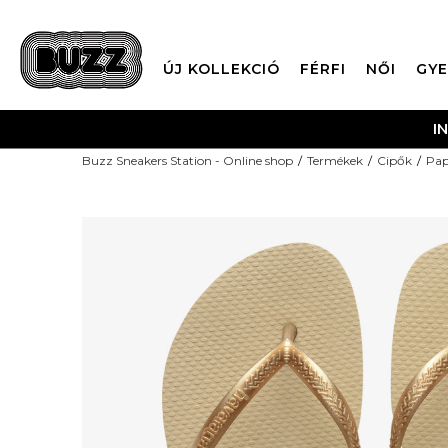
ÚJ KOLLEKCIÓ
FÉRFI
NŐI
GYE
I
Buzz Sneakers Station - Online shop
Termékek
Cipők
Pap