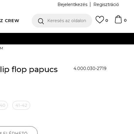
Bejelentkezés
Regisztráció
0
Z CREW
Keresés az oldalon
0
N
IM
ip flop papucs
4.000.030-2719
-40
41-42
M ELÉRHETŐ