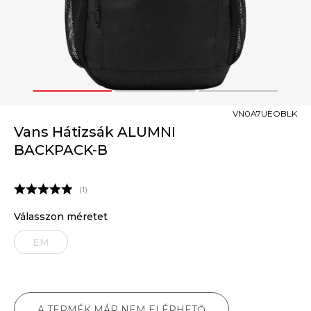
1
2
3
VN0A7UEOBLK
Vans Hátizsák ALUMNI
BACKPACK-B
1
Válasszon méretet
EM
A TERMÉK MÁR NEM ELÉRHETŐ