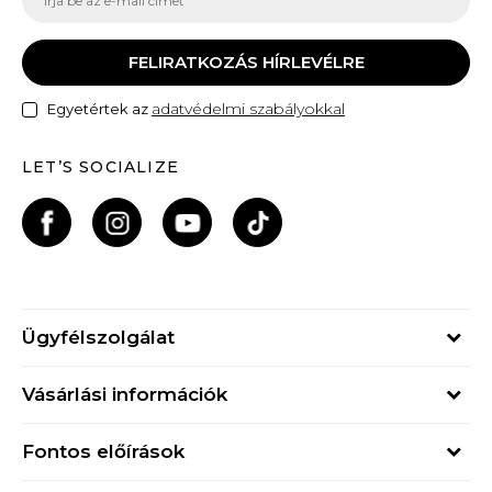
FELIRATKOZÁS HÍRLEVÉLRE
adatvédelmi szabályokkal
Egyetértek az
LET’S SOCIALIZE
Ügyfélszolgálat
Hétfő - Péntek
Vásárlási információk
09h - 17h
Rendelés állapota
online@buzzsneakers.hu
Fontos előírások
Szállítási információk
+36 1 765 4 765