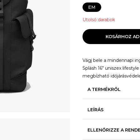
EM
Utolsó darabok
KOSÁRHOZ AD
Vágj bele a mindennapi i
Spläsh 16" uniszex lifestyl
megbízható időjárásvédel
A TERMÉKRŐL
LEÍRÁS
ELLENŐRIZZE A REND