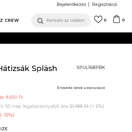
Bejelentkezés
Regisztráció
0
Z CREW
Keresés az oldalon
0
N
átizsák Spläsh
SPUL16BPBK
Értesítést kérek a leárazásról
ás:
9.600
Ft
ti 30 nap legalacsonyabb ára:
51.199
Ft
(
+
6
%
)
(
-
15
%
)
SIZE