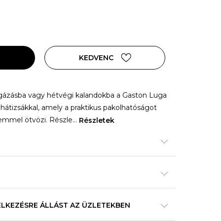
KEDVENC
ngázásba vagy hétvégi kalandokba a Gaston Luga
e hátizsákkal, amely a praktikus pakolhatóságot
emmel ötvözi. Részle
...
Részletek
ELKEZÉSRE ÁLLÁST AZ ÜZLETEKBEN