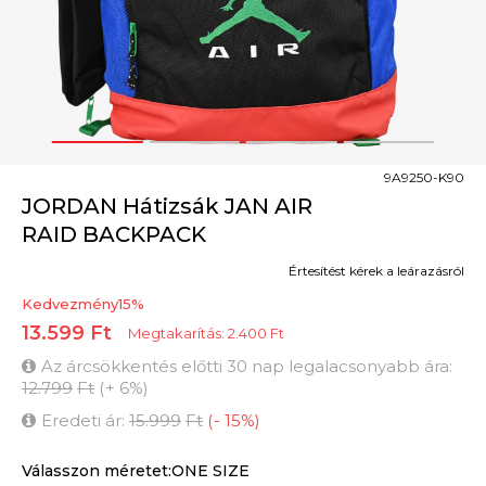
1
2
3
4
9A9250-K90
JORDAN Hátizsák JAN AIR
RAID BACKPACK
Értesítést kérek a leárazásról
Kedvezmény
15
%
13.599
Ft
Megtakarítás:
2.400
Ft
Az árcsökkentés előtti 30 nap legalacsonyabb ára:
12.799
Ft
(
+
6
%
)
Eredeti ár:
15.999
Ft
(
-
15
%
)
Válasszon méretet:ONE SIZE