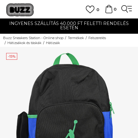
0
0
INGYENES SZÁLLÍTÁS 40.000 FT FELETTI RENDELÉS
ESETÉN
Buzz Sneakers Station - Online shop
Termékek
Felszerelés
Hátizsákok és táskák
Hátizsák
-15%