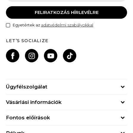
FELIRATKOZÁS HÍRLEVÉLRE
adatvédelmi szabályokkal
Egyetértek az
LET’S SOCIALIZE
Ügyfélszolgálat
Hétfő - Péntek
Vásárlási információk
09h - 17h
Rendelés állapota
online@buzzsneakers.hu
Fontos előírások
Szállítási információk
+36 1 765 4 765
Általános szerződési feltételek
Visszatérítések