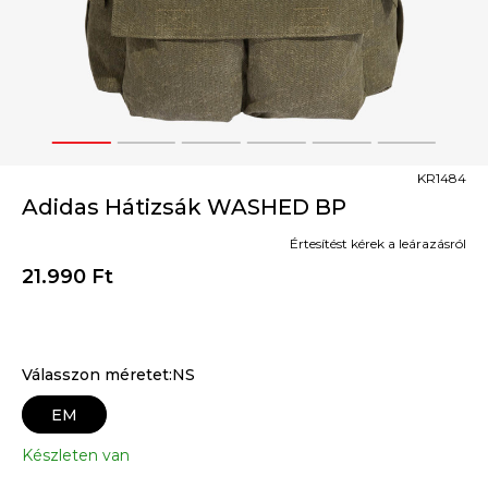
1
2
3
4
5
6
KR1484
Adidas Hátizsák WASHED BP
Értesítést kérek a leárazásról
21.990
Ft
Válasszon méretet:NS
EM
Készleten van