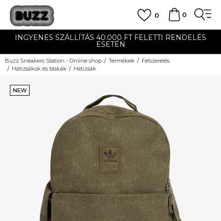
0
0
INGYENES SZÁLLÍTÁS 40.000 FT FELETTI RENDELÉS
ESETÉN
Buzz Sneakers Station - Online shop
Termékek
Felszerelés
Hátizsákok és táskák
Hátizsák
NEW