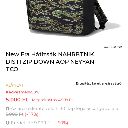
60240088
New Era Hátizsák NAHRBTNIK
DISTI ZIP DOWN AOP NEYYAN
TCO
Értesítést kérek a leárazásról
AJÁNLAT
Kedvezmény
50
%
5.000
Ft
Megtakarítás:
4.999
Ft
Az árcsökkentés előtti 30 nap legalacsonyabb ára:
5.999
Ft
(
-
17
%
)
Eredeti ár:
9.999
Ft
(
-
50
%
)