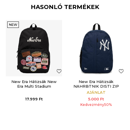
HASONLÓ TERMÉKEK
NEW
New Era Hátizsák New
New Era Hátizsák
Era Multi Stadium
NAHRBTNIK DISTI ZIP
DOWN PACK NEYYAN
AJÁNLAT
NVY
17.999
Ft
5.000
Ft
Kedvezmény
50
%