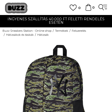
0
0
INGYENES SZÁLLÍTÁS 40.000 FT FELETTI RENDELÉS
ESETÉN
Buzz Sneakers Station - Online shop
Termékek
Felszerelés
Hátizsákok és táskák
Hátizsák