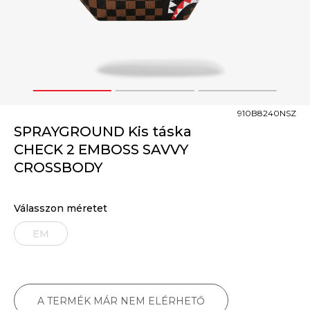
1
2
3
910B8240NSZ
SPRAYGROUND Kis táska
CHECK 2 EMBOSS SAVVY
CROSSBODY
Válasszon méretet
EM
A TERMÉK MÁR NEM ELÉRHETŐ