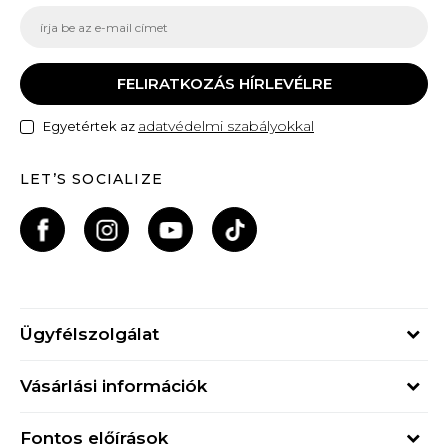
FELIRATKOZÁS HÍRLEVÉLRE
adatvédelmi szabályokkal
Egyetértek az
LET’S SOCIALIZE
Ügyfélszolgálat
Hétfő - Péntek
Vásárlási információk
09h - 17h
Rendelés állapota
online@buzzsneakers.hu
Fontos előírások