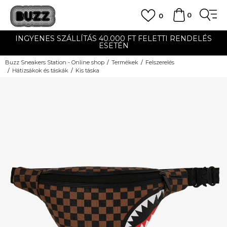
0
0
INGYENES SZÁLLÍTÁS 40.000 FT FELETTI RENDELÉS
ESETÉN
Buzz Sneakers Station - Online shop
Termékek
Felszerelés
Hátizsákok és táskák
Kis táska