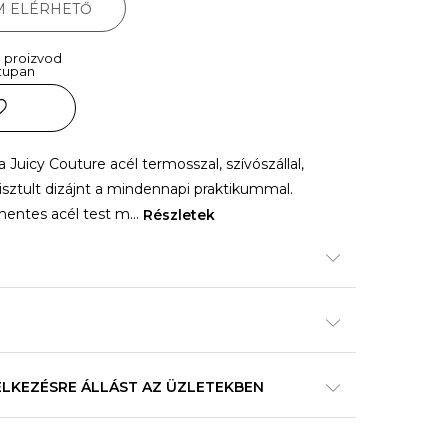
M ELÉRHETŐ
 proizvod
tupan
 a Juicy Couture acél termosszal, szívószállal,
isztult dizájnt a mindennapi praktikummal.
amentes acél test m
...
Részletek
ELKEZÉSRE ÁLLÁST AZ ÜZLETEKBEN