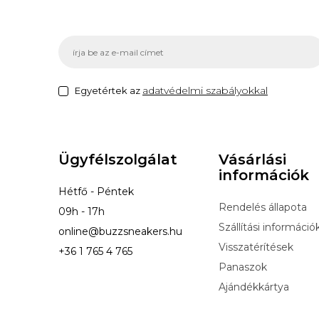
adatvédelmi szabályokkal
Egyetértek az
Ügyfélszolgálat
Vásárlási
információk
Hétfő - Péntek
Rendelés állapota
09h - 17h
Szállítási információ
online@buzzsneakers.hu
Visszatérítések
+36 1 765 4 765
Panaszok
Ajándékkártya