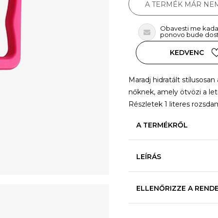
A TERMÉK MÁR NE
Obavesti me kada
ponovo bude dos
KEDVENC
Maradj hidratált stílusosan
nőknek, amely ötvözi a let
Részletek 1 literes rozsd
A TERMÉKRŐL
LEÍRÁS
ELLENŐRIZZE A REND