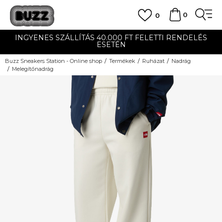
0
0
INGYENES SZÁLLÍTÁS 40.000 FT FELETTI RENDELÉS
ESETÉN
Buzz Sneakers Station - Online shop
Termékek
Ruházat
Nadrág
Melegítőnadrág