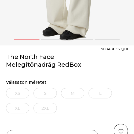
1
2
3
4
NF0A8EG2QLI1
The North Face
Melegítőnadrág RedBox
Válasszon méretet
XS
S
M
L
XL
2XL