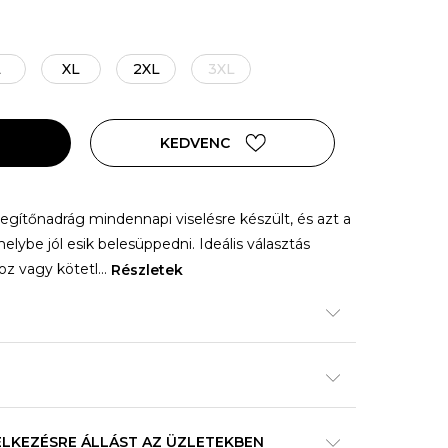
L
XL
2XL
3XL
KEDVENC
legítőnadrág mindennapi viselésre készült, és azt a
elybe jól esik belesüppedni. Ideális választás
oz vagy kötetl
...
Részletek
ELKEZÉSRE ÁLLÁST AZ ÜZLETEKBEN