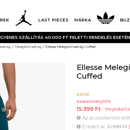
REK
LAST PIECES
MÁRKA
BUZ
NGYENES SZÁLLÍTÁS 40.000 FT FELETTI RENDELÉS ESETÉ
Nadrág
Melegítőnadrág
Ellesse Melegítőnadrág Cuffed
Ellesse Meleg
Cuffed
AKCIÓ
Kedvezmény
30
%
15.399
Ft
Megtakarítá
Az árcsökkentés előt
Eredeti ár:
21.999
Ft
(