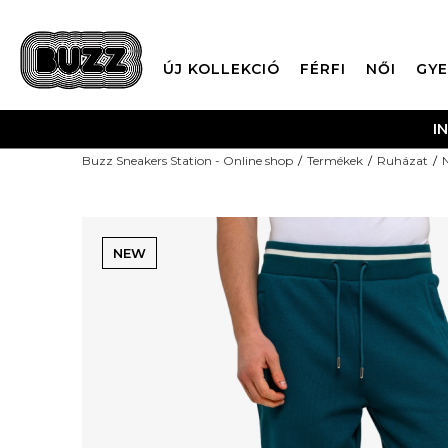
ÚJ KOLLEKCIÓ
FÉRFI
NŐI
GYE
I
Buzz Sneakers Station - Online shop
Termékek
Ruházat
NEW