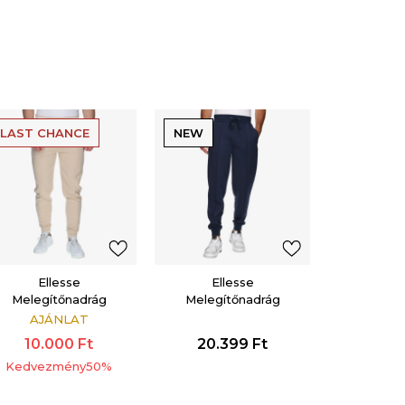
LAST CHANCE
NEW
Ellesse
Ellesse
Melegítőnadrág
Melegítőnadrág
Sartoria
Sartoria
AJÁNLAT
10.000
Ft
20.399
Ft
Kedvezmény
50
%