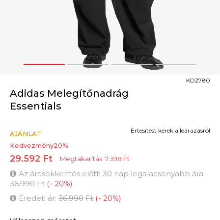
1
2
3
4
KD2780
Adidas Melegítőnadrág
Essentials
Értesítést kérek a leárazásról
AJÁNLAT
Kedvezmény
20
%
29.592
Ft
Megtakarítás:
7.398
Ft
Az árcsökkentés előtti 30 nap legalacsonyabb ára:
36.990
Ft
(
-
20
%
)
Eredeti ár:
36.990
Ft
(
-
20
%
)