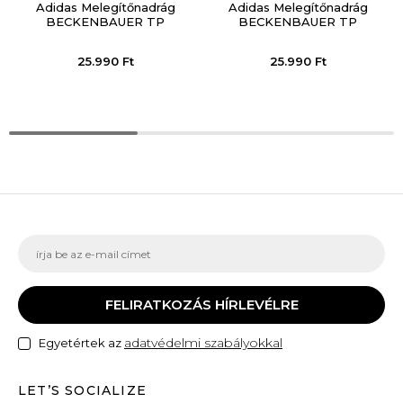
Adidas Melegítőnadrág
Adidas Melegítőnadrág
BECKENBAUER TP
BECKENBAUER TP
25.990
Ft
25.990
Ft
FELIRATKOZÁS HÍRLEVÉLRE
adatvédelmi szabályokkal
Egyetértek az
LET’S SOCIALIZE