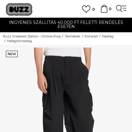
0
0
INGYENES SZÁLLÍTÁS 40.000 FT FELETTI RENDELÉS
ESETÉN
Buzz Sneakers Station - Online shop
Termékek
Ruházat
Nadrág
Melegítőnadrág
NEW