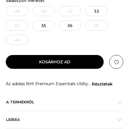
Válasszon méretet
28
30
32
33
34
35
36
38
40
KOSÁRHOZ AD
Az adidas férfi Premium Essentials Utility
...
Részletek
A TERMÉKRŐL
LEÍRÁS