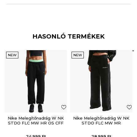
HASONLÓ TERMÉKEK
NEW
NEW
Nike Melegítőnadrág W NK
Nike Melegítőnadrág W NK
STDO FLC MW HR OS CFF
STDO FLC MW MR
PNT
SCALLOP WL
24.999
Ft
28.999
Ft