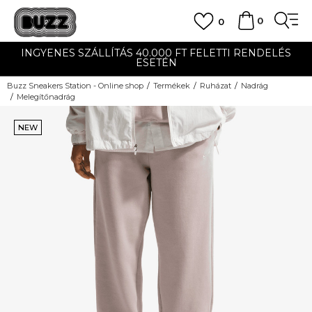
0
0
INGYENES SZÁLLÍTÁS 40.000 FT FELETTI RENDELÉS
ESETÉN
Buzz Sneakers Station - Online shop
Termékek
Ruházat
Nadrág
Melegítőnadrág
NEW