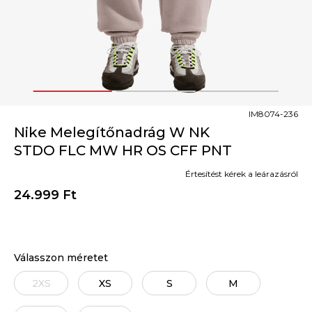
1
2
3
IM8074-236
Nike Melegítőnadrág W NK
STDO FLC MW HR OS CFF PNT
Értesítést kérek a leárazásról
24.999
Ft
Válasszon méretet
2XS
XS
S
M