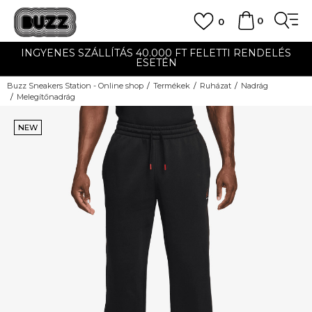
0
0
INGYENES SZÁLLÍTÁS 40.000 FT FELETTI RENDELÉS
ESETÉN
Buzz Sneakers Station - Online shop
Termékek
Ruházat
Nadrág
Melegítőnadrág
NEW