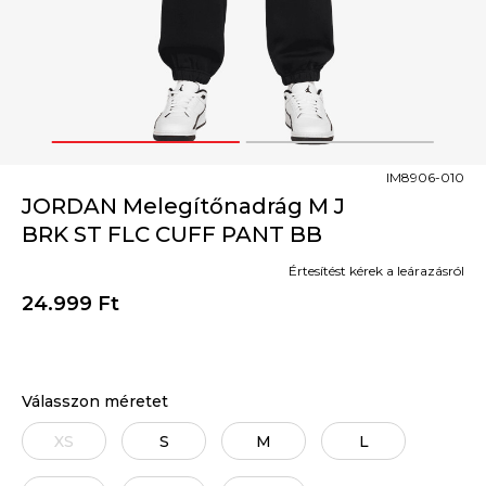
1
2
IM8906-010
JORDAN Melegítőnadrág M J
BRK ST FLC CUFF PANT BB
Értesítést kérek a leárazásról
24.999
Ft
Válasszon méretet
XS
S
M
L