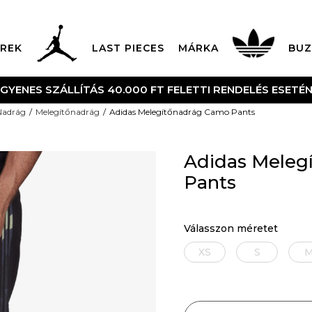
REK
LAST PIECES
MÁRKA
BUZ
NGYENES SZÁLLÍTÁS 40.000 FT FELETTI RENDELÉS ESETÉ
Nadrág
Melegítőnadrág
Adidas Melegítőnadrág Camo Pants
Adidas Meleg
Pants
Válasszon méretet
XS
S