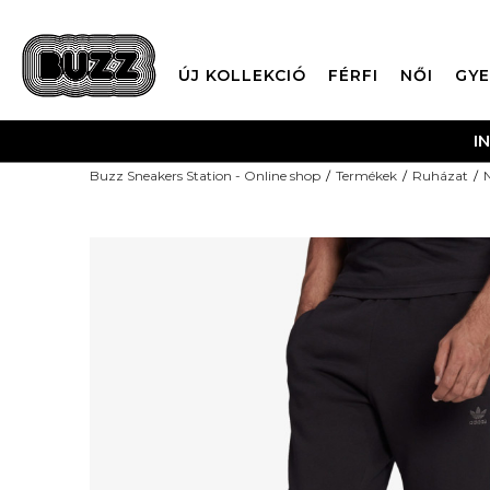
ÚJ KOLLEKCIÓ
FÉRFI
NŐI
GYE
I
Buzz Sneakers Station - Online shop
Termékek
Ruházat