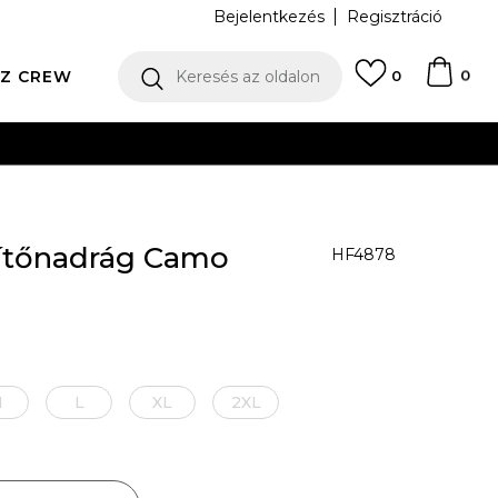
Bejelentkezés
Regisztráció
0
Z CREW
Keresés az oldalon
0
N
ítőnadrág Camo
HF4878
M
L
XL
2XL