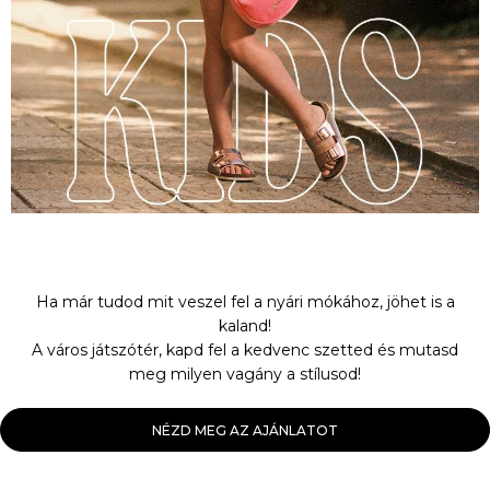
Ha már tudod mit veszel fel a nyári mókához, jöhet is a
kaland!
A város játszótér, kapd fel a kedvenc szetted és mutasd
meg milyen vagány a stílusod!
NÉZD MEG AZ AJÁNLATOT