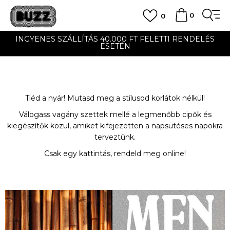
0
0
ELÉS
UTÁNVÉTES ÉS BANKKÁRTYÁS FIZETÉS
Tiéd a nyár! Mutasd meg a stílusod korlátok nélkül!
Válogass vagány szettek mellé a legmenőbb cipők és
kiegészítők közül, amiket kifejezetten a napsütéses napokra
terveztünk.
Csak egy kattintás, rendeld meg online!