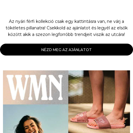
Az nyári férfi kollekció csak egy kattintásra van, ne várj a
tökéletes pillanatra! Csekkold az ajánlatot és legyél az elsők
között akik a szezon legforróbb trendjeit viszik az utcára!
NÉZD MEG AZ AJÁNLATOT