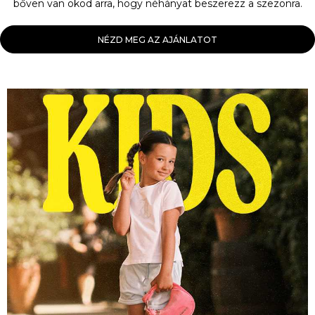
bőven van okod arra, hogy néhányat beszerezz a szezonra.
NÉZD MEG AZ AJÁNLATOT