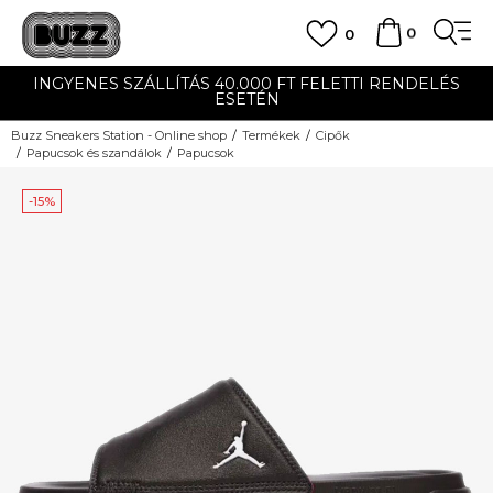
0
0
INGYENES SZÁLLÍTÁS 40.000 FT FELETTI RENDELÉS
ESETÉN
Buzz Sneakers Station - Online shop
Termékek
Cipők
Papucsok és szandálok
Papucsok
-15%