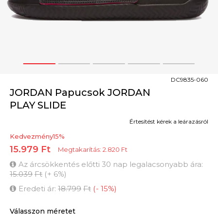
1
2
3
4
5
DC9835-060
JORDAN Papucsok JORDAN
PLAY SLIDE
Értesítést kérek a leárazásról
Kedvezmény
15
%
15.979
Ft
Megtakarítás:
2.820
Ft
Az árcsökkentés előtti 30 nap legalacsonyabb ára:
15.039
Ft
(
+
6
%
)
Eredeti ár:
18.799
Ft
(
-
15
%
)
Válasszon méretet