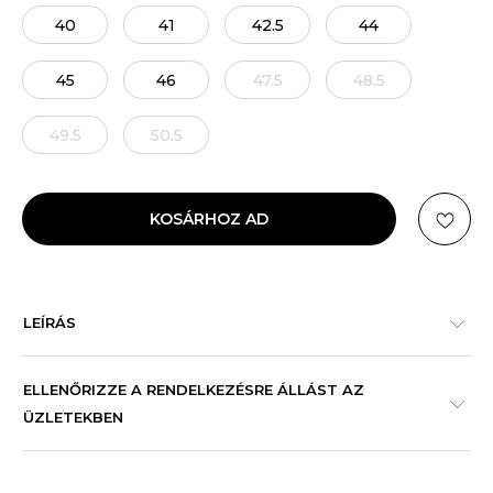
40
41
42.5
44
45
46
47.5
48.5
49.5
50.5
KOSÁRHOZ AD
LEÍRÁS
ELLENŐRIZZE A RENDELKEZÉSRE ÁLLÁST AZ
ÜZLETEKBEN