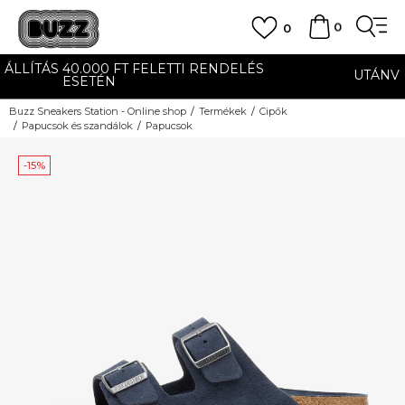
0
0
TI RENDELÉS
UTÁNVÉTES ÉS BANKKÁRTYÁS FIZ
Buzz Sneakers Station - Online shop
Termékek
Cipők
Papucsok és szandálok
Papucsok
-15%