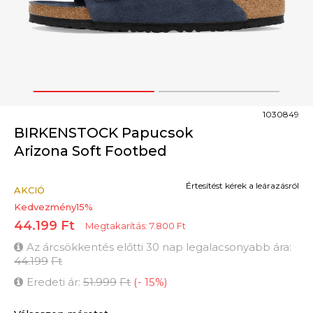
1
2
1030849
BIRKENSTOCK Papucsok
Arizona Soft Footbed
Értesítést kérek a leárazásról
AKCIÓ
Kedvezmény
15
%
44.199
Ft
Megtakarítás:
7.800
Ft
Az árcsökkentés előtti 30 nap legalacsonyabb ára:
44.199
Ft
Eredeti ár:
51.999
Ft
(
-
15
%
)