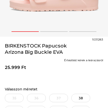
1
2
3
1031283
BIRKENSTOCK Papucsok
Arizona Big Buckle EVA
Értesítést kérek a leárazásról
25.999
Ft
Válasszon méretet
35
36
37
38