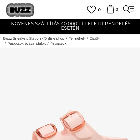
0
0
INGYENES SZÁLLÍTÁS 40.000 FT FELETTI RENDELÉS
ESETÉN
Buzz Sneakers Station - Online shop
Termékek
Cipők
Papucsok és szandálok
Papucsok