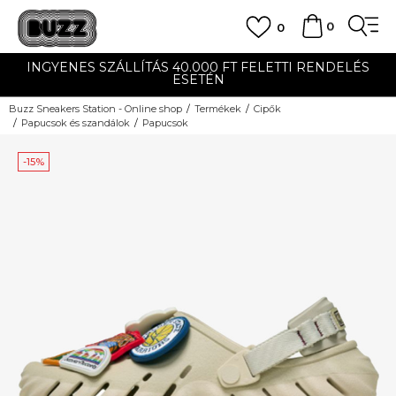
0
0
INGYENES SZÁLLÍTÁS 40.000 FT FELETTI RENDELÉS
ESETÉN
Buzz Sneakers Station - Online shop
Termékek
Cipők
Papucsok és szandálok
Papucsok
-15%