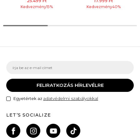
25.499
Ft
17.999
Ft
Kedvezmény
15
%
Kedvezmény
40
%
FELIRATKOZÁS HÍRLEVÉLRE
adatvédelmi szabályokkal
Egyetértek az
LET’S SOCIALIZE