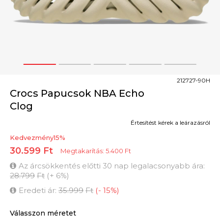
1
2
3
4
5
212727-90H
Crocs Papucsok NBA Echo
Clog
Értesítést kérek a leárazásról
Kedvezmény
15
%
30.599
Ft
Megtakarítás:
5.400
Ft
Az árcsökkentés előtti 30 nap legalacsonyabb ára:
28.799
Ft
(
+
6
%
)
Eredeti ár:
35.999
Ft
(
-
15
%
)
Válasszon méretet