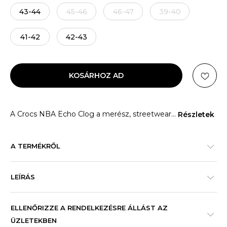
43-44
45-46
46-47
39-40
41-42
42-43
KOSÁRHOZ AD
A Crocs NBA Echo Clog a merész, streetwear
...
Részletek
A TERMÉKRŐL
LEÍRÁS
ELLENŐRIZZE A RENDELKEZÉSRE ÁLLÁST AZ
ÜZLETEKBEN