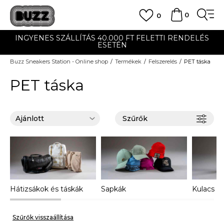
0
0
INGYENES SZÁLLÍTÁS 40.000 FT FELETTI RENDELÉS
ESETÉN
Buzz Sneakers Station - Online shop
Termékek
Felszerelés
PET táska
PET táska
Szűrők
Hátizsákok és táskák
Sapkák
Kulacs
Szűrők visszaállítása