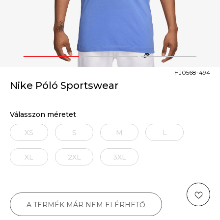
1
2
3
HJ0568-494
Nike Póló Sportswear
Válasszon méretet
XS
S
M
L
XL
2XL
3XL
A TERMÉK MÁR NEM ELÉRHETŐ