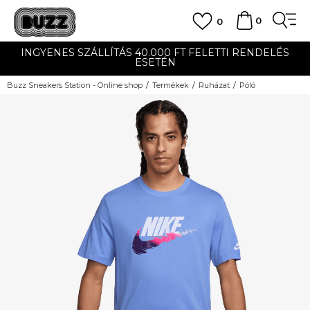
0
0
INGYENES SZÁLLÍTÁS 40.000 FT FELETTI RENDELÉS
ESETÉN
Buzz Sneakers Station - Online shop
Termékek
Ruházat
Póló