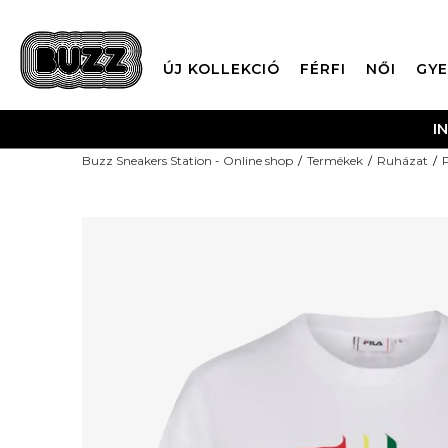
ÚJ KOLLEKCIÓ
FÉRFI
NŐI
GYE
I
Buzz Sneakers Station - Online shop
Termékek
Ruházat