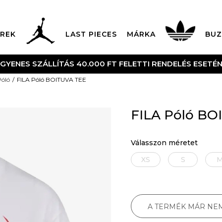
REK
LAST PIECES
MÁRKA
BUZ
NGYENES SZÁLLÍTÁS 40.000 FT FELETTI RENDELÉS ESETÉ
Póló
FILA Póló BOITUVA TEE
FILA Póló BO
Válasszon méretet
XS
S
A TERMÉK MÁR NE