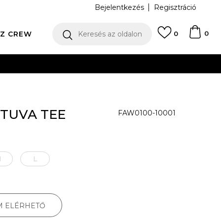
Bejelentkezés
Regisztráció
0
Z CREW
Keresés az oldalon
0
N
ITUVA TEE
FAW0100-10001
M
L
M ELÉRHETŐ