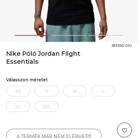
1
2
3
IB3355-010
Nike Póló Jordan Flight
Essentials
Válasszon méretet
XS
S
M
L
XL
2XL
A TERMÉK MÁR NEM ELÉRHETŐ