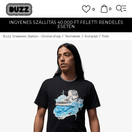
0
0
INGYENES SZÁLLÍTÁS 40.000 FT FELETTI RENDELÉS
ESETÉN
Buzz Sneakers Station - Online shop
Termékek
Ruházat
Póló