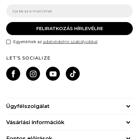
FELIRATKOZÁS HÍRLEVÉLRE
adatvédelmi szabályokkal
Egyetértek az
LET’S SOCIALIZE
Ügyfélszolgálat
Hétfő - Péntek
Vásárlási információk
09h - 17h
Rendelés állapota
online@buzzsneakers.hu
Fontos előírások