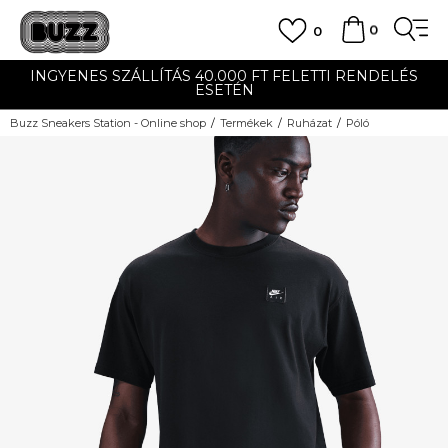
0
0
INGYENES SZÁLLÍTÁS 40.000 FT FELETTI RENDELÉS
ESETÉN
Buzz Sneakers Station - Online shop
Termékek
Ruházat
Póló