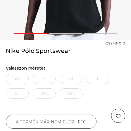
1
2
3
HQ9248-010
Nike Póló Sportswear
Válasszon méretet
XS
S
M
L
XL
2XL
3XL
A TERMÉK MÁR NEM ELÉRHETŐ