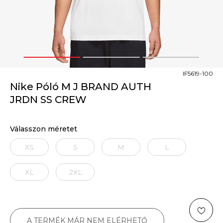
1
2
3
IF5619-100
Nike Póló M J BRAND AUTH
JRDN SS CREW
Válasszon méretet
XS
S
M
L
XL
2XL
A TERMÉK MÁR NEM ELÉRHETŐ