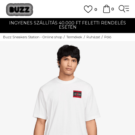
0
0
INGYENES SZÁLLÍTÁS 40.000 FT FELETTI RENDELÉS
ESETÉN
Buzz Sneakers Station - Online shop
Termékek
Ruházat
Póló