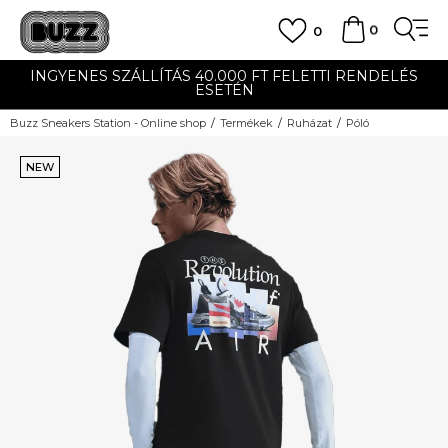
0
0
INGYENES SZÁLLÍTÁS 40.000 FT FELETTI RENDELÉS
ESETÉN
Buzz Sneakers Station - Online shop
Termékek
Ruházat
Póló
NEW