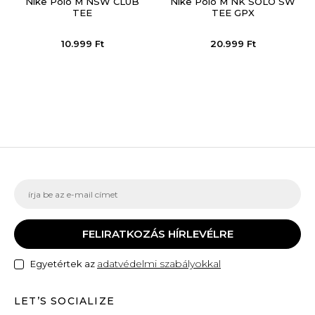
Nike Póló M NSW CLUB
Nike Póló M NK SOLO SW
TEE
TEE GPX
10.999
Ft
20.999
Ft
FELIRATKOZÁS HÍRLEVÉLRE
adatvédelmi szabályokkal
Egyetértek az
LET’S SOCIALIZE