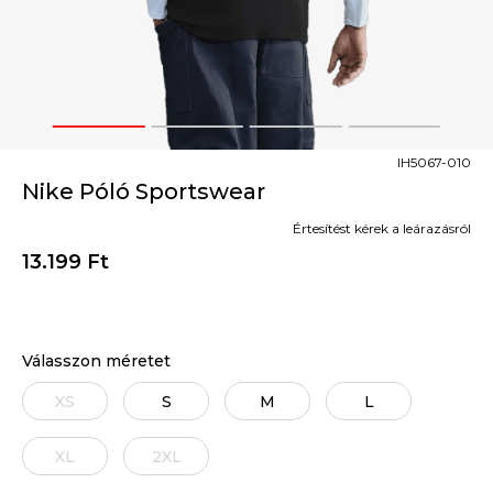
1
2
3
4
IH5067-010
Nike Póló Sportswear
Értesítést kérek a leárazásról
13.199
Ft
Válasszon méretet
XS
S
M
L
XL
2XL