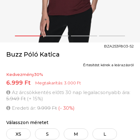
1
2
3
4
BZA253F803-52
Buzz Póló Katica
Értesítést kérek a leárazásról
Kedvezmény
30
%
6.999
Ft
Megtakarítás:
3.000
Ft
Az árcsökkentés előtti 30 nap legalacsonyabb ára:
5.949
Ft
(
+
15
%
)
Eredeti ár:
9.999
Ft
(
-
30
%
)
Válasszon méretet
XS
S
M
L