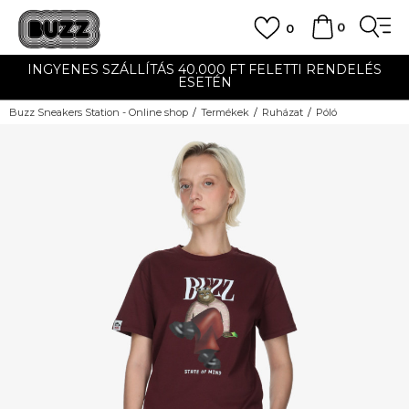
0
0
INGYENES SZÁLLÍTÁS 40.000 FT FELETTI RENDELÉS
ESETÉN
Buzz Sneakers Station - Online shop
Termékek
Ruházat
Póló