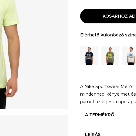
KOSÁRHOZ AD
Elérhető különböző szín
A Nike Sportswear Men's T‑
mindennapi kényelmet és k
pamut az egész napos, pu
A TERMÉKRŐL
LEÍRÁS