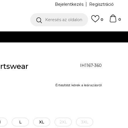
Bejelentkezés
Regisztráció
0
Keresés az oldalon
0
N
rtswear
IH1167-360
Értesítést kérek a leárazásról
M
L
XL
2XL
3XL