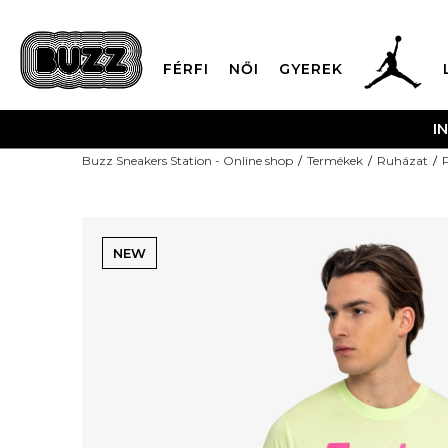
FÉRFI
NŐI
GYEREK
I
Buzz Sneakers Station - Online shop
Termékek
Ruházat
NEW