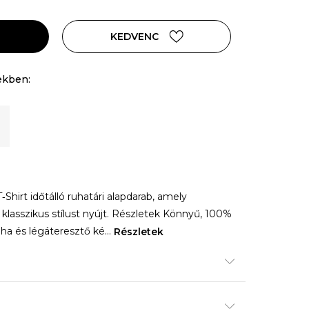
KEDVENC
ekben:
Shirt időtálló ruhatári alapdarab, amely
lasszikus stílust nyújt. Részletek Könnyű, 100%
ha és légáteresztő ké
...
Részletek