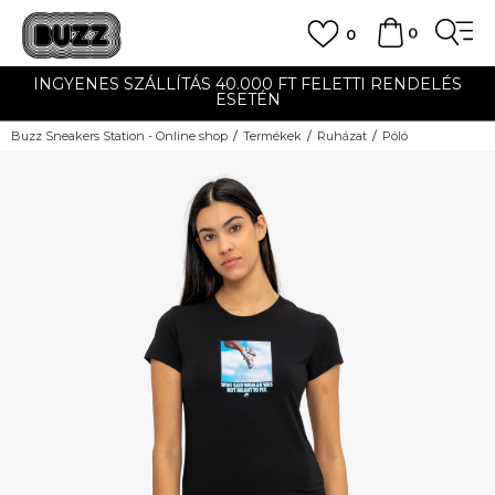
0
0
INGYENES SZÁLLÍTÁS 40.000 FT FELETTI RENDELÉS
ESETÉN
Buzz Sneakers Station - Online shop
Termékek
Ruházat
Póló