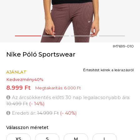
1
2
3
4
IH7699-010
Nike Póló Sportswear
Értesítést kérek a leárazásról
AJÁNLAT
Kedvezmény
40
%
8.999
Ft
Megtakarítás:
6.000
Ft
Az árcsökkentés előtti 30 nap legalacsonyabb ára:
10.499
Ft
(
-
14
%
)
Eredeti ár:
14.999
Ft
(
-
40
%
)
Válasszon méretet
XS
S
M
L