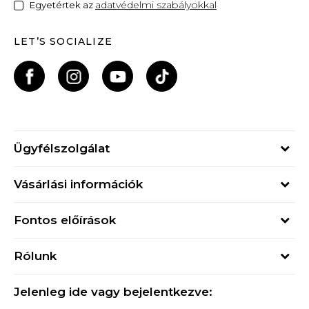
adatvédelmi szabályokkal
Egyetértek az
LET’S SOCIALIZE
Ügyfélszolgálat
Hétfő - Péntek
Vásárlási információk
09h - 17h
Rendelés állapota
online@buzzsneakers.hu
Fontos előírások
Szállítási információk
+36 1 765 4 765
Általános szerződési feltételek
Visszatérítések
Rólunk
Adatvédelmi politika
Panaszok
Buzz concept
Sport & Bonus szabályzata
Ajándékkártya
Jelenleg ide vagy bejelentkezve:
Buzz márkák