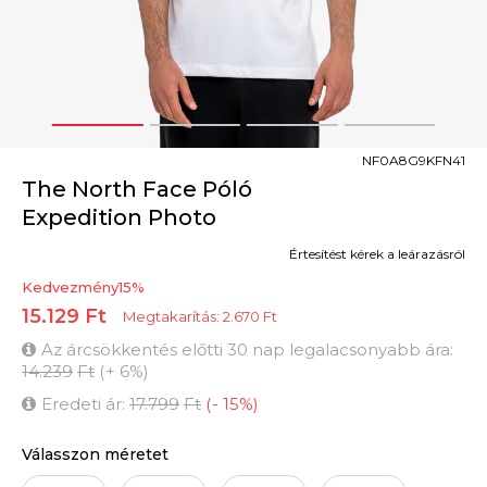
1
2
3
4
NF0A8G9KFN41
The North Face Póló
Expedition Photo
Értesítést kérek a leárazásról
Kedvezmény
15
%
15.129
Ft
Megtakarítás:
2.670
Ft
Az árcsökkentés előtti 30 nap legalacsonyabb ára:
14.239
Ft
(
+
6
%
)
Eredeti ár:
17.799
Ft
(
-
15
%
)
Válasszon méretet