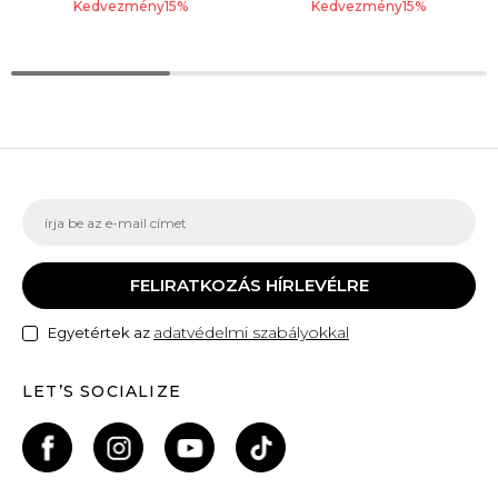
Kedvezmény
15
%
Kedvezmény
15
%
FELIRATKOZÁS HÍRLEVÉLRE
adatvédelmi szabályokkal
Egyetértek az
LET’S SOCIALIZE