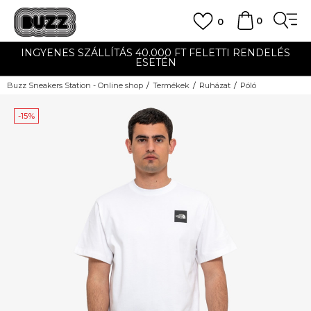
0
0
INGYENES SZÁLLÍTÁS 40.000 FT FELETTI RENDELÉS
ESETÉN
Buzz Sneakers Station - Online shop
Termékek
Ruházat
Póló
-15%