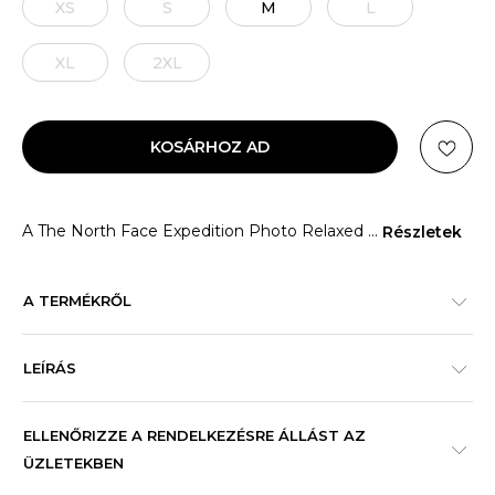
XS
S
M
L
XL
2XL
KOSÁRHOZ AD
A The North Face Expedition Photo Relaxed
...
Részletek
A TERMÉKRŐL
LEÍRÁS
ELLENŐRIZZE A RENDELKEZÉSRE ÁLLÁST AZ
ÜZLETEKBEN