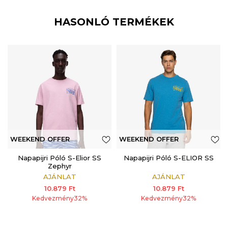
HASONLÓ TERMÉKEK
WEEKEND OFFER
WEEKEND OFFER
ADDITIONAL 15%
Napapijri Póló S-Elior SS
ADDITIONAL 15%
Napapijri Póló S-ELIOR SS
Zephyr
AJÁNLAT
AJÁNLAT
10.879
Ft
10.879
Ft
Kedvezmény
32
%
Kedvezmény
32
%