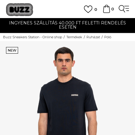
0
0
INGYENES SZÁLLÍTÁS 40.000 FT FELETTI RENDELÉS
ESETÉN
Buzz Sneakers Station - Online shop
Termékek
Ruházat
Póló
NEW