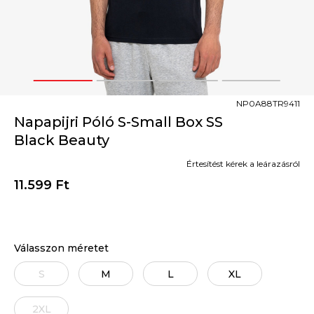
1
2
3
4
NP0A88TR9411
Napapijri Póló S-Small Box SS
Black Beauty
Értesítést kérek a leárazásról
11.599
Ft
Válasszon méretet
S
M
L
XL
2XL