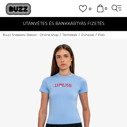
0
0
UTÁNVÉTES ÉS BANKKÁRTYÁS FIZETÉS
Buzz Sneakers Station - Online shop
Termékek
Ruházat
Póló