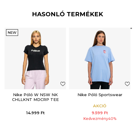
HASONLÓ TERMÉKEK
NEW
Nike Póló W NSW NK
Nike Póló Sportswear
CHLLKNT MDCRP TEE
LCE
AKCIÓ
14.999
Ft
9.599
Ft
Kedvezmény
40
%