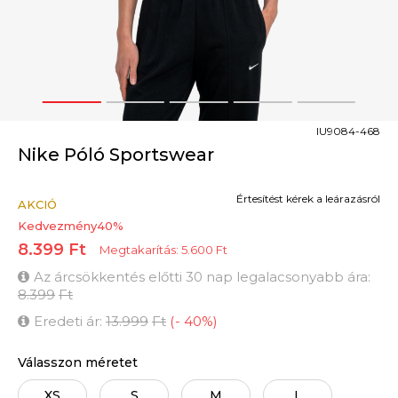
1
2
3
4
5
IU9084-468
Nike Póló Sportswear
Értesítést kérek a leárazásról
AKCIÓ
Kedvezmény
40
%
8.399
Ft
Megtakarítás:
5.600
Ft
Az árcsökkentés előtti 30 nap legalacsonyabb ára:
8.399
Ft
Eredeti ár:
13.999
Ft
(
-
40
%
)
Válasszon méretet
XS
S
M
L