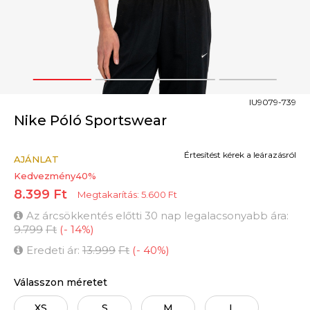
1
2
3
4
IU9079-739
Nike Póló Sportswear
Értesítést kérek a leárazásról
AJÁNLAT
Kedvezmény
40
%
8.399
Ft
Megtakarítás:
5.600
Ft
Az árcsökkentés előtti 30 nap legalacsonyabb ára:
9.799
Ft
(
-
14
%
)
Eredeti ár:
13.999
Ft
(
-
40
%
)
Válasszon méretet
XS
S
M
L