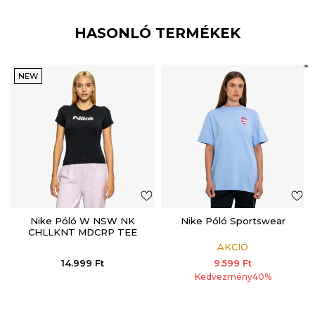
HASONLÓ TERMÉKEK
NEW
Nike Póló W NSW NK
Nike Póló Sportswear
CHLLKNT MDCRP TEE
LCE
AKCIÓ
14.999
Ft
9.599
Ft
Kedvezmény
40
%