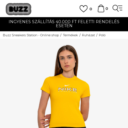
0
0
INGYENES SZÁLLÍTÁS 40.000 FT FELETTI RENDELÉS
ESETÉN
Buzz Sneakers Station - Online shop
Termékek
Ruházat
Póló