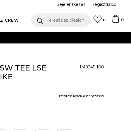
Bejelentkezés
Regisztráció
0
Z CREW
Keresés az oldalon
0
N
NSW TEE LSE
IM9345-100
IKE
Értesítést kérek a leárazásról