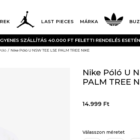
REK
LAST PIECES
MÁRKA
BUZ
NGYENES SZÁLLÍTÁS 40.000 FT FELETTI RENDELÉS ESETÉ
Póló
Nike Póló U NSW TEE LSE PALM TREE NIKE
Nike Póló U 
PALM TREE N
14.999
Ft
Válasszon méretet