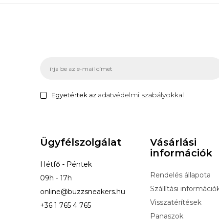
adatvédelmi szabályokkal
Egyetértek az
Ügyfélszolgálat
Vásárlási
információk
Hétfő - Péntek
Rendelés állapota
09h - 17h
Szállítási információ
online@buzzsneakers.hu
Visszatérítések
+36 1 765 4 765
Panaszok