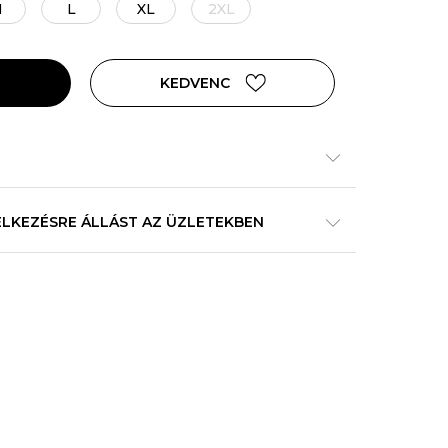
M
L
XL
2XL
KEDVENC
ELKEZÉSRE ÁLLÁST AZ ÜZLETEKBEN