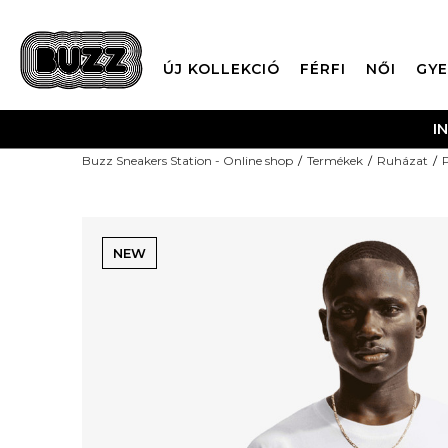
ÚJ KOLLEKCIÓ
FÉRFI
NŐI
GYE
I
Buzz Sneakers Station - Online shop
Termékek
Ruházat
NEW