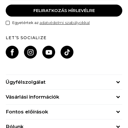
FELIRATKOZÁS HÍRLEVÉLRE
adatvédelmi szabályokkal
Egyetértek az
LET’S SOCIALIZE
Ügyfélszolgálat
Hétfő - Péntek
Vásárlási információk
09h - 17h
Rendelés állapota
online@buzzsneakers.hu
Fontos előírások
Szállítási információk
+36 1 765 4 765
Általános szerződési feltételek
Visszatérítések
Rólunk