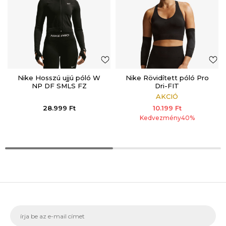
Nike Hosszú ujjú póló W
Nike Rövidített póló Pro
NP DF SMLS FZ
Dri-FIT
MIDLAYER WT
AKCIÓ
28.999
Ft
10.199
Ft
Kedvezmény
40
%