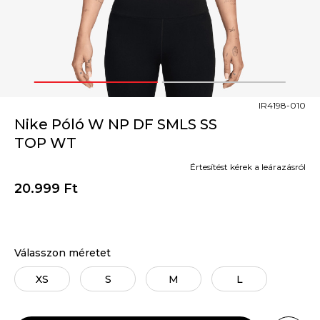
1
2
IR4198-010
Nike Póló W NP DF SMLS SS
TOP WT
Értesítést kérek a leárazásról
20.999
Ft
Válasszon méretet
XS
S
M
L