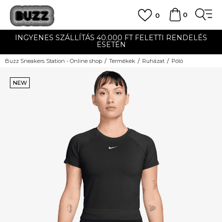
0
0
INGYENES SZÁLLÍTÁS 40.000 FT FELETTI RENDELÉS
ESETÉN
Buzz Sneakers Station - Online shop
Termékek
Ruházat
Póló
NEW