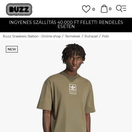
0
0
INGYENES SZÁLLÍTÁS 40.000 FT FELETTI RENDELÉS
ESETÉN
Buzz Sneakers Station - Online shop
Termékek
Ruházat
Póló
NEW