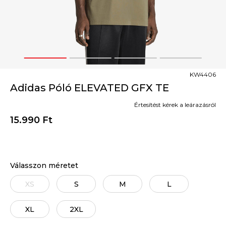
1
2
3
4
KW4406
Adidas Póló ELEVATED GFX TE
Értesítést kérek a leárazásról
15.990
Ft
Válasszon méretet
XS
S
M
L
XL
2XL