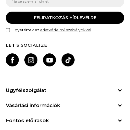
FELIRATKOZÁS HÍRLEVÉLRE
adatvédelmi szabályokkal
Egyetértek az
LET’S SOCIALIZE
Ügyfélszolgálat
Hétfő - Péntek
Vásárlási információk
09h - 17h
Rendelés állapota
online@buzzsneakers.hu
Fontos előírások
Szállítási információk
+36 1 765 4 765