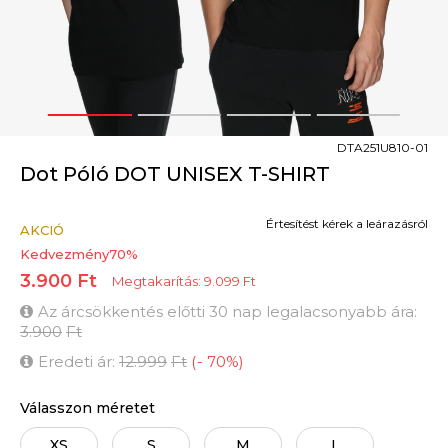
1
2
3
4
DTA251U810-01
Dot Póló DOT UNISEX T-SHIRT
Értesítést kérek a leárazásról
AKCIÓ
Kedvezmény
70
%
3.900
Ft
Megtakarítás:
9.099
Ft
Az árcsökkentés előtti 30 nap legalacsonyabb ára:
3.900
Ft
Eredeti ár:
12.999
Ft
(
-
70
%
)
Válasszon méretet
XS
S
M
L