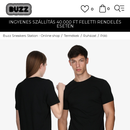
0
0
INGYENES SZÁLLÍTÁS 40.000 FT FELETTI RENDELÉS
ESETÉN
Buzz Sneakers Station - Online shop
Termékek
Ruházat
Póló